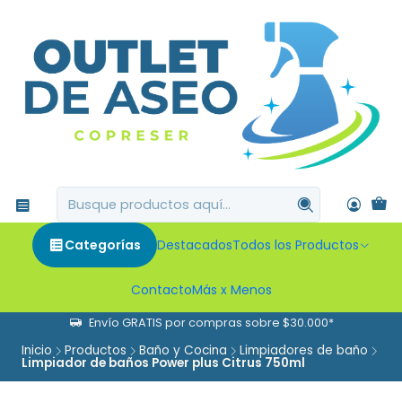
Categorías
Destacados
Todos los Productos
Contacto
Más x Menos
Envío GRATIS por compras sobre $30.000*
Inicio
Productos
Baño y Cocina
Limpiadores de baño
Limpiador de baños Power plus Citrus 750ml