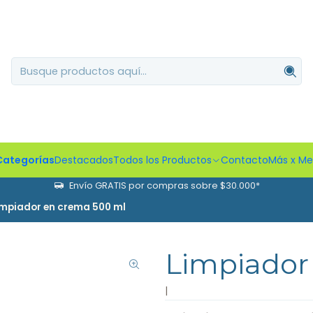
Categorías
Destacados
Todos los Productos
Contacto
Más x M
Envío GRATIS por compras sobre $30.000*
impiador en crema 500 ml
Limpiador
|