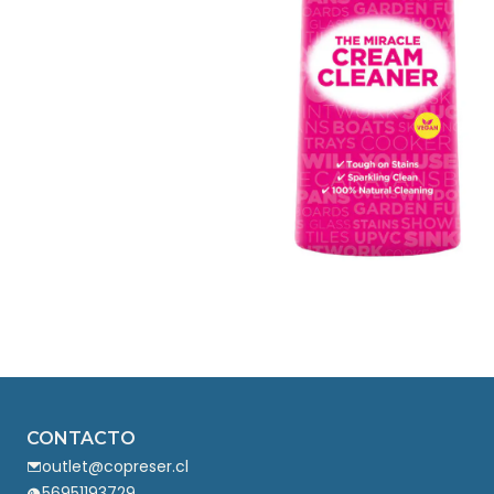
CONTACTO
outlet@copreser.cl
56951193729