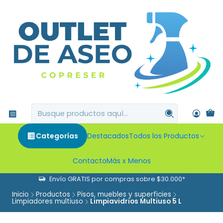
Categorías
Destacados
Todos los Productos
Contacto
Más x Menos
Envío GRATIS por compras sobre $30.000*
Inicio
Productos
Pisos, muebles y superficies
Limpiadores multiuso
Limpiavidrios Multiuso 5 L