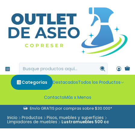
Categorías
Destacados
Todos los Productos
Contacto
Más x Menos
Envío GRATIS por compras sobre $30.000*
Inicio
Productos
Pisos, muebles y superficies
Limpiadores de muebles
Lustramuebles 500 cc