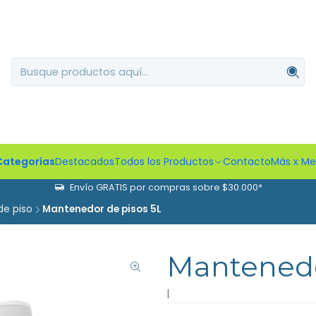
Categorías
Destacados
Todos los Productos
Contacto
Más x M
Envío GRATIS por compras sobre $30.000*
de piso
Mantenedor de pisos 5L
Mantenedo
|