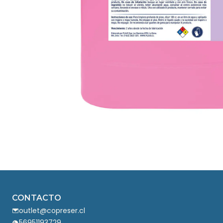
CONTACTO
outlet@copreser.cl
56951193729