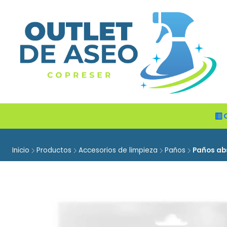
Inicio
Productos
Accesorios de limpieza
Paños
Paños ab