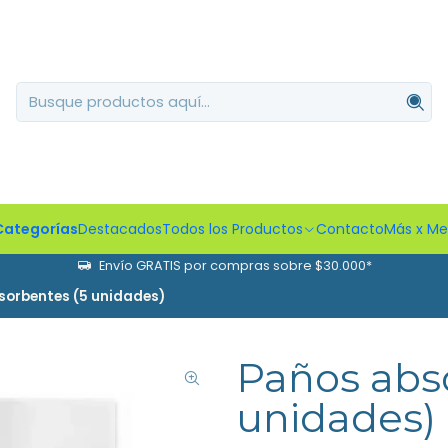
Categorías
Destacados
Todos los Productos
Contacto
Más x M
Envío GRATIS por compras sobre $30.000*
sorbentes (5 unidades)
Paños abs
unidades)