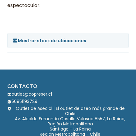
espectacular.
Mostrar stock de ubicaciones
CONTACTO
outlet@copreser.cl
56951193729
Outlet de Aseo.cl | El outlet de aseo más grande de
Chile
Av. Alcalde Fernando Castillo Velasco 8557, La Reina,
Región Metropolitana
Santiago - La Reina
Región Metropolitana - Chile