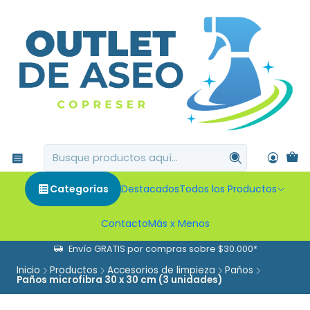
Categorías
Destacados
Todos los Productos
Contacto
Más x Menos
Envío GRATIS por compras sobre $30.000*
Inicio
Productos
Accesorios de limpieza
Paños
Paños microfibra 30 x 30 cm (3 unidades)