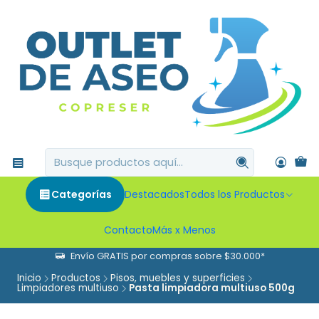
Categorías
Destacados
Todos los Productos
Contacto
Más x Menos
Envío GRATIS por compras sobre $30.000*
Inicio
Productos
Pisos, muebles y superficies
Limpiadores multiuso
Pasta limpiadora multiuso 500g