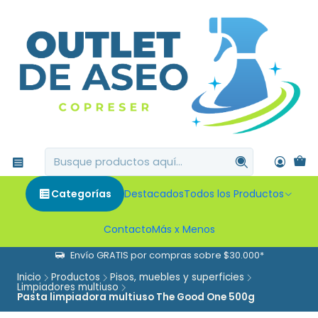
Categorías
Destacados
Todos los Productos
Contacto
Más x Menos
Envío GRATIS por compras sobre $30.000*
Inicio
Productos
Pisos, muebles y superficies
Limpiadores multiuso
Pasta limpiadora multiuso The Good One 500g