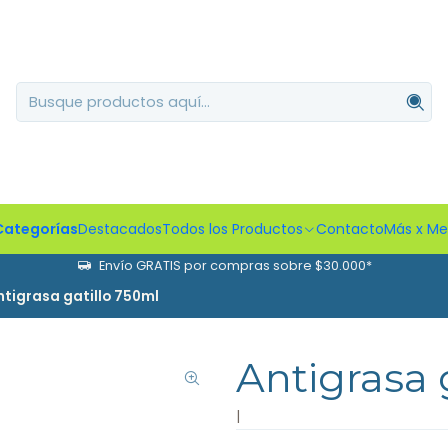
Categorías
Destacados
Todos los Productos
Contacto
Más x M
Envío GRATIS por compras sobre $30.000*
ntigrasa gatillo 750ml
Antigrasa 
|