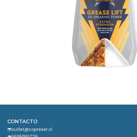
CONTACTO
outlet@copreser.cl
56951193729