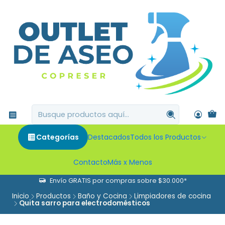
Categorías
Destacados
Todos los Productos
Contacto
Más x Menos
Envío GRATIS por compras sobre $30.000*
Inicio
Productos
Baño y Cocina
Limpiadores de cocina
Quita sarro para electrodomésticos