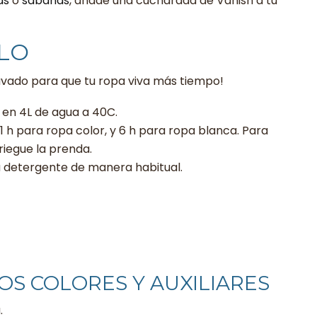
as
o
sábanas
, añade una cucharada de Vanish a tu
LO
 lavado para que tu ropa viva más tiempo!
 en 4L de agua a 40C.
h para ropa color, y 6 h para ropa blanca. Para
riegue la prenda.
u detergente de manera habitual.
OS COLORES Y AUXILIARES
.