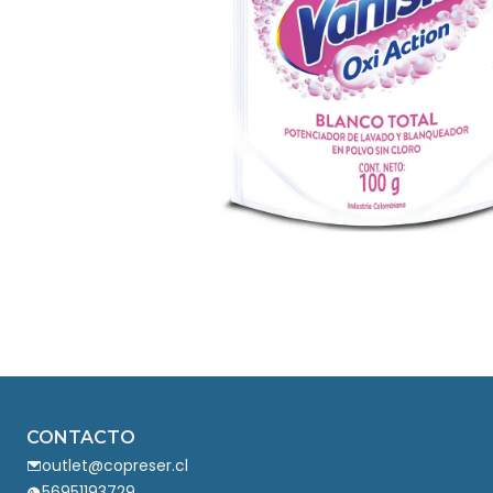
CONTACTO
outlet@copreser.cl
56951193729