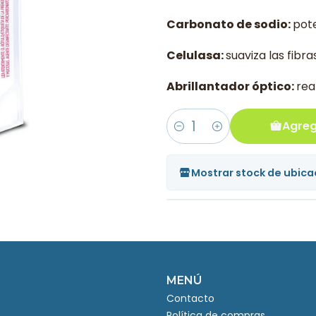
Carbonato de sodio:
pote
Celulasa:
suaviza las fibr
Abrillantador óptico:
rea
Agreg
Cantidad
Mostrar stock de ubica
MENÚ
Contacto
Política de compras