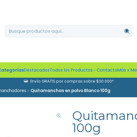
Categorías
Destacados
Todos los Productos
Contacto
Más x M
Envío GRATIS por compras sobre $30.000*
manchadores
Quitamanchas en polvo Blanco 100g
Quitamanc
100g