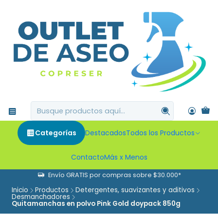
Categorías
Destacados
Todos los Productos
Contacto
Más x Menos
Envío GRATIS por compras sobre $30.000*
Inicio
Productos
Detergentes, suavizantes y aditivos
Desmanchadores
Quitamanchas en polvo Pink Gold doypack 850g