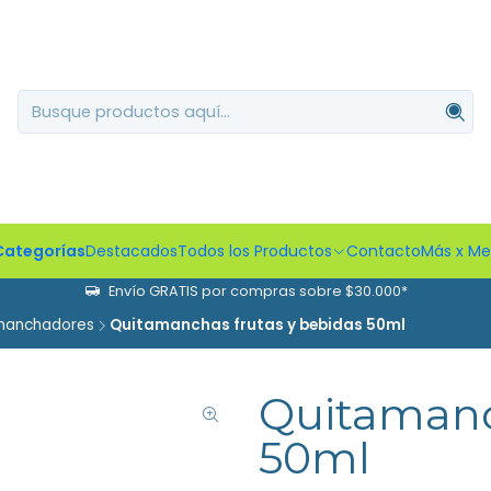
Categorías
Destacados
Todos los Productos
Contacto
Más x M
Envío GRATIS por compras sobre $30.000*
manchadores
Quitamanchas frutas y bebidas 50ml
Quitamanc
50ml