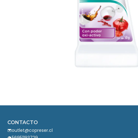
CONTACTO
outlet@copreser.cl
56951193729