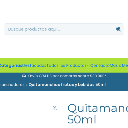
Categorías
Destacados
Todos los Productos
Contacto
Más x M
Envío GRATIS por compras sobre $30.000*
manchadores
Quitamanchas frutas y bebidas 50ml
Quitamanc
50ml