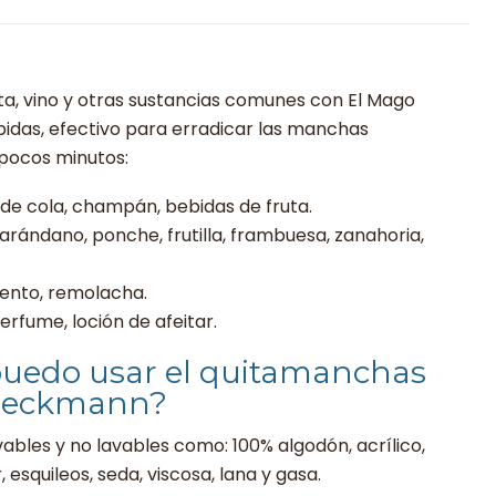
ta, vino y otras sustancias comunes con El Mago
idas, efectivo para erradicar las manchas
 pocos minutos:
o de cola, champán, bebidas de fruta.
ándano, ponche, frutilla, frambuesa, zanahoria,
iento, remolacha.
erfume, loción de afeitar.
puedo usar el quitamanchas
 Beckmann?
vables y no lavables como: 100% algodón, acrílico,
r, esquileos, seda, viscosa, lana y gasa.