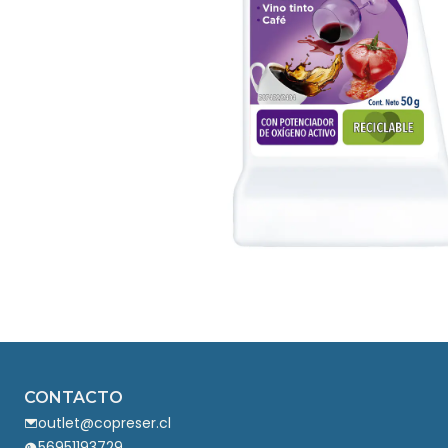
CONTACTO
outlet@copreser.cl
56951193729