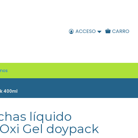
ACCESO
CARRO
enos
ck 400ml
has líquido
 Oxi Gel doypack