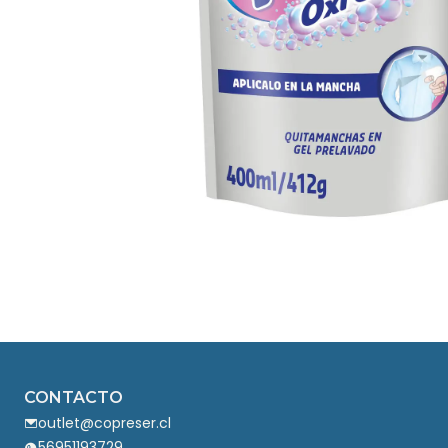
CONTACTO
outlet@copreser.cl
56951193729