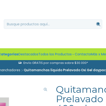
Categorías
Destacados
Todos los Productos
Contacto
Más x M
Envío GRATIS por compras sobre $30.000*
manchadores
Quitamanchas líquido Prelavado Oxi Gel doypa
Quitamanc
Prelavado