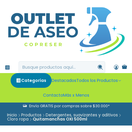
Categorías
Destacados
Todos los Productos
Contacto
Más x Menos
Envío GRATIS por compras sobre $30.000*
Inicio
Productos
Detergentes, suavizantes y aditivos
Cloro ropa
Quitamanchas OXI 500ml