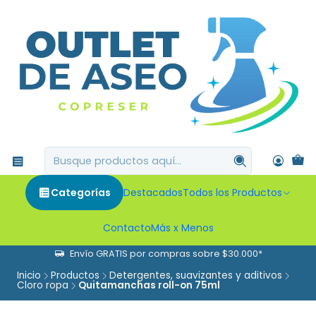
Categorías
Destacados
Todos los Productos
Contacto
Más x Menos
Envío GRATIS por compras sobre $30.000*
Inicio
Productos
Detergentes, suavizantes y aditivos
Cloro ropa
Quitamanchas roll-on 75ml