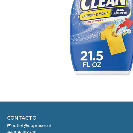
CONTACTO
outlet@copreser.cl
56951193729