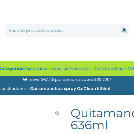
Categorías
Destacados
Todos los Productos
Contacto
Más x M
Envío GRATIS por compras sobre $30.000*
manchadores
Quitamanchas spray OxiClean 636ml
Quitamanc
636ml