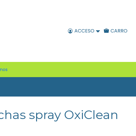
ACCESO
CARRO
enos
has spray OxiClean