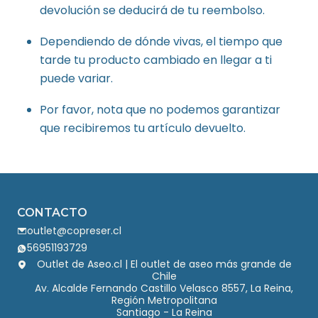
devolución se deducirá de tu reembolso.
Dependiendo de dónde vivas, el tiempo que
tarde tu producto cambiado en llegar a ti
puede variar.
Por favor, nota que no podemos garantizar
que recibiremos tu artículo devuelto.
CONTACTO
outlet@copreser.cl
56951193729
Outlet de Aseo.cl | El outlet de aseo más grande de
Chile
Av. Alcalde Fernando Castillo Velasco 8557, La Reina,
Región Metropolitana
Santiago - La Reina