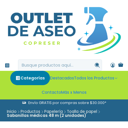
Categorías
Destacados
Todos los Productos
Contacto
Más x Menos
Envío GRATIS por compras sobre $30.000*
Inicio
Productos
Papelería
Toalla de papel
Sabanillas médicas 48 m (2 unidades)