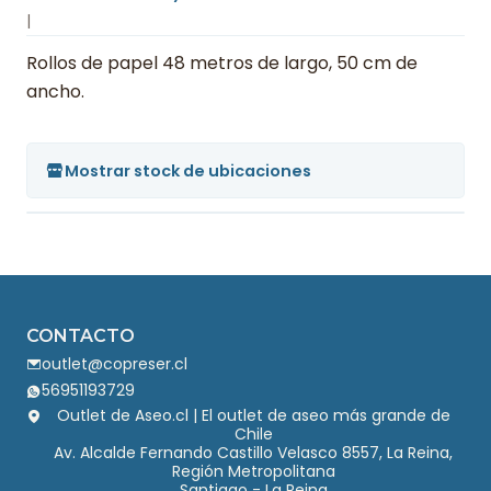
|
Rollos de papel 48 metros de largo, 50 cm de
ancho.
Mostrar stock de ubicaciones
CONTACTO
outlet@copreser.cl
56951193729
Outlet de Aseo.cl | El outlet de aseo más grande de
Chile
Av. Alcalde Fernando Castillo Velasco 8557, La Reina,
Región Metropolitana
Santiago - La Reina