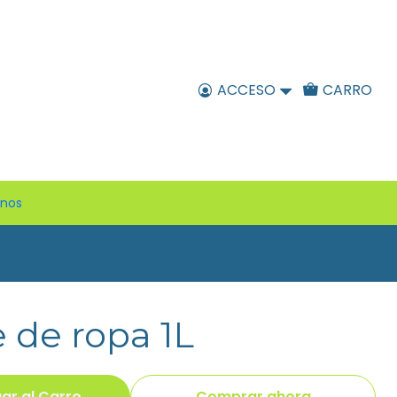
ACCESO
CARRO
enos
 de ropa 1L
ar al Carro
Comprar ahora