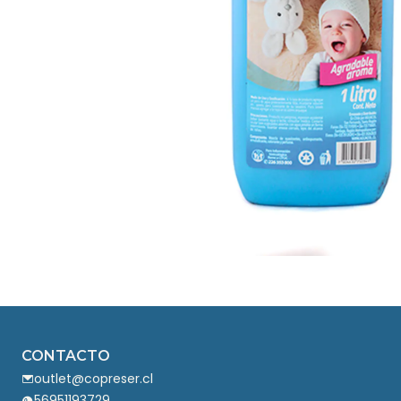
CONTACTO
outlet@copreser.cl
56951193729