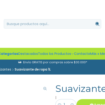
Categorías
Destacados
Todos los Productos
Contacto
Más x M
Envío GRATIS por compras sobre $30.000*
izantes
Suavizante de ropa 1L
Suavizante
|
Agreg