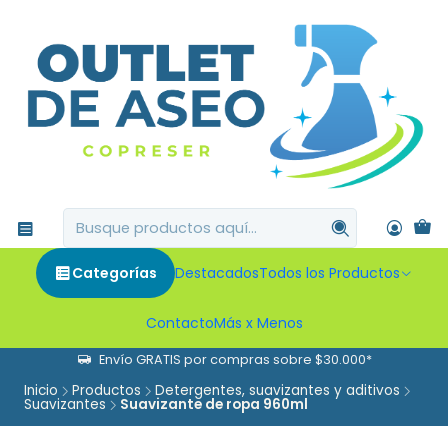
Categorías
Destacados
Todos los Productos
Contacto
Más x Menos
Envío GRATIS por compras sobre $30.000*
Inicio
Productos
Detergentes, suavizantes y aditivos
Suavizantes
Suavizante de ropa 960ml