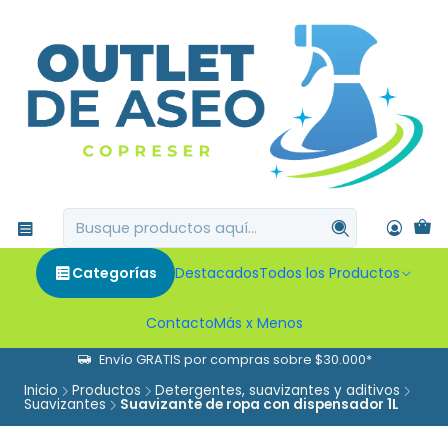
Categorías
Destacados
Todos los Productos
Contacto
Más x Menos
Envío GRATIS por compras sobre $30.000*
Inicio
Productos
Detergentes, suavizantes y aditivos
Suavizantes
Suavizante de ropa con dispensador 1L