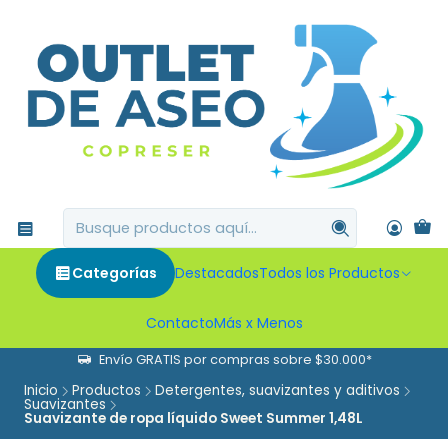
Categorías
Destacados
Todos los Productos
Contacto
Más x Menos
Envío GRATIS por compras sobre $30.000*
Inicio
Productos
Detergentes, suavizantes y aditivos
Suavizantes
Suavizante de ropa líquido Sweet Summer 1,48L