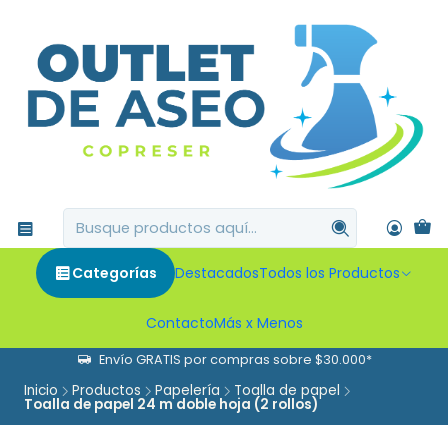
Categorías
Destacados
Todos los Productos
Contacto
Más x Menos
Envío GRATIS por compras sobre $30.000*
Inicio
Productos
Papelería
Toalla de papel
Toalla de papel 24 m doble hoja (2 rollos)