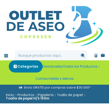
Categorías
Destacados
Todos los Productos
Contacto
Más x Menos
Envío GRATIS por compras sobre $30.000*
Inicio
Productos
Papelería
Toalla de papel
Toalla de papel H/S 150m