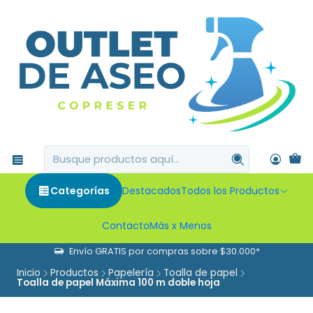
Categorías
Destacados
Todos los Productos
Contacto
Más x Menos
Envío GRATIS por compras sobre $30.000*
Inicio
Productos
Papelería
Toalla de papel
Toalla de papel Máxima 100 m doble hoja