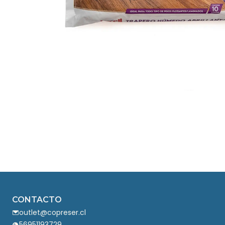
CONTACTO
outlet@copreser.cl
56951193729