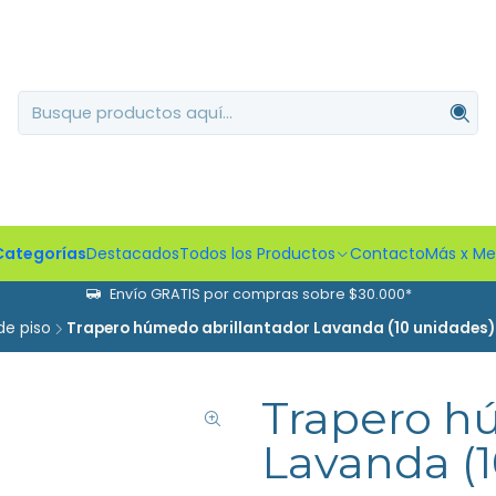
Categorías
Destacados
Todos los Productos
Contacto
Más x M
Envío GRATIS por compras sobre $30.000*
de piso
Trapero húmedo abrillantador Lavanda (10 unidades)
Trapero h
Lavanda (1