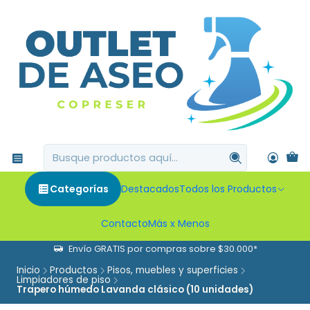
Categorías
Destacados
Todos los Productos
Contacto
Más x Menos
Envío GRATIS por compras sobre $30.000*
Inicio
Productos
Pisos, muebles y superficies
Limpiadores de piso
Trapero húmedo Lavanda clásico (10 unidades)