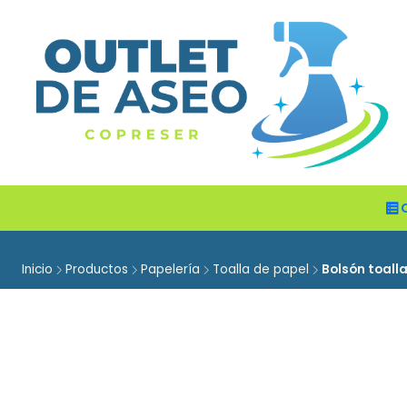
Inicio
Productos
Papelería
Toalla de papel
Bolsón toalla