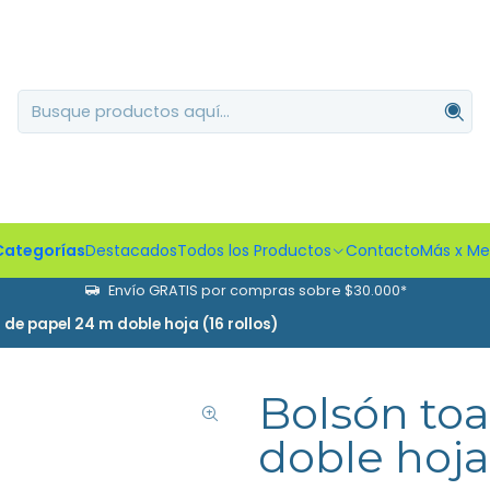
Categorías
Destacados
Todos los Productos
Contacto
Más x M
Envío GRATIS por compras sobre $30.000*
 de papel 24 m doble hoja (16 rollos)
Bolsón toa
doble hoja 