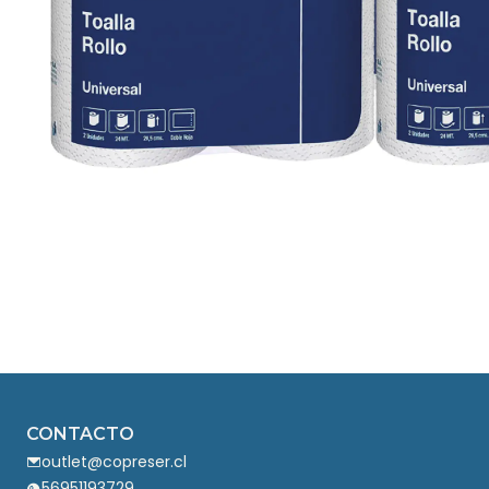
CONTACTO
outlet@copreser.cl
56951193729