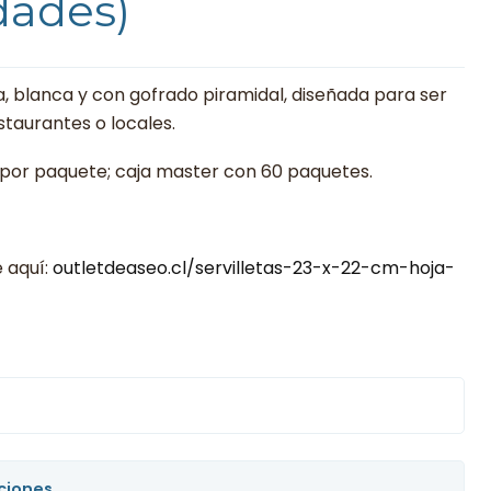
dades)
a, blanca y con gofrado piramidal, diseñada para ser
estaurantes o locales.
s por paquete; caja master con 60 paquetes.
 aquí:
outletdeaseo.cl/servilletas-23-x-22-cm-hoja-
ciones