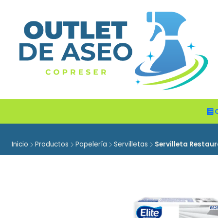
Inicio
Productos
Papelería
Servilletas
Servilleta Restau