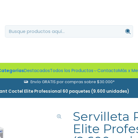
Categorías
Destacados
Todos los Productos
Contacto
Más x M
Envío GRATIS por compras sobre $30.000*
rant Coctel Elite Professional 60 paquetes (9.600 unidades)
Servilleta
Elite Prof