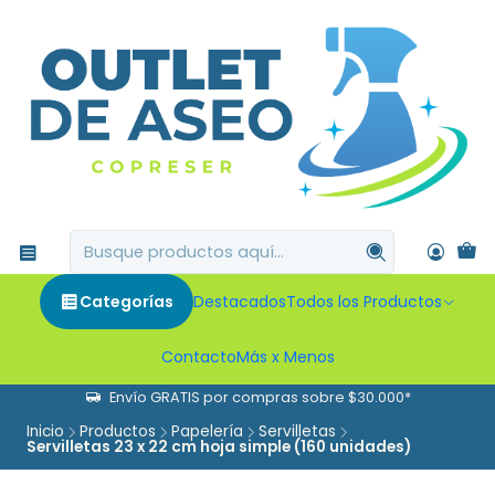
Categorías
Destacados
Todos los Productos
Contacto
Más x Menos
Envío GRATIS por compras sobre $30.000*
Inicio
Productos
Papelería
Servilletas
Servilletas 23 x 22 cm hoja simple (160 unidades)