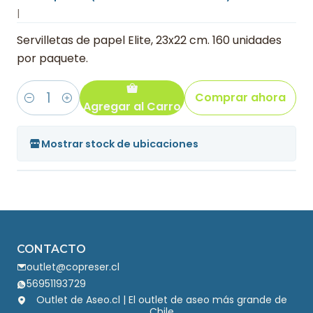
|
Servilletas de papel Elite, 23x22 cm. 160 unidades
por paquete.
Comprar ahora
Agregar al Carro
Cantidad
Mostrar stock de ubicaciones
CONTACTO
outlet@copreser.cl
56951193729
Outlet de Aseo.cl | El outlet de aseo más grande de
Chile