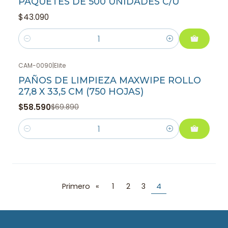
PAQUETES DE 500 UNIDADES C/U
$43.090
Cantidad
CAM-0090
|
Elite
-16%
OFF
PAÑOS DE LIMPIEZA MAXWIPE ROLLO
27,8 X 33,5 CM (750 HOJAS)
$58.590
$69.890
Cantidad
Primero
«
1
2
3
4