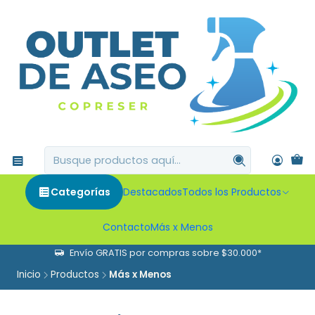
Categorías
Destacados
Todos los Productos
Contacto
Más x Menos
Envío GRATIS por compras sobre $30.000*
Inicio
Productos
Más x Menos