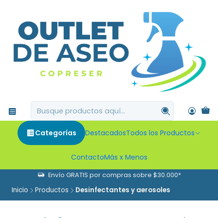
Categorías
Destacados
Todos los Productos
Contacto
Más x Menos
Envío GRATIS por compras sobre $30.000*
Inicio
Productos
Desinfectantes y aerosoles