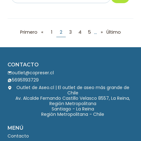
Cantidad
...
Primero
«
1
2
3
4
5
»
Último
CONTACTO
outlet@copreser.cl
56951193729
Outlet de Aseo.cl | El outlet de aseo más grande de
Chile
Av. Alcalde Fernando Castillo Velasco 8557, La Reina,
Región Metropolitana
Santiago - La Reina
Región Metropolitana - Chile
MENÚ
Contacto