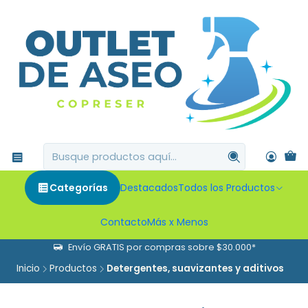
Categorías
Destacados
Todos los Productos
Contacto
Más x Menos
Envío GRATIS por compras sobre $30.000*
Inicio
Productos
Detergentes, suavizantes y aditivos