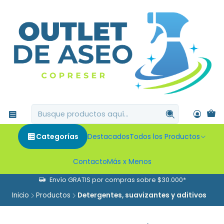
Categorías
Destacados
Todos los Productos
Contacto
Más x Menos
Envío GRATIS por compras sobre $30.000*
Inicio
Productos
Detergentes, suavizantes y aditivos