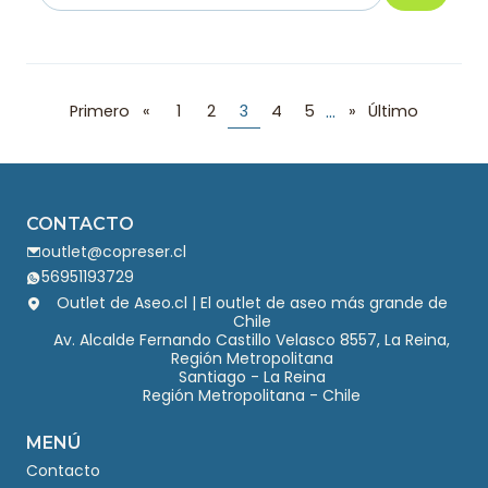
Cantidad
...
Primero
«
1
2
3
4
5
»
Último
CONTACTO
outlet@copreser.cl
56951193729
Outlet de Aseo.cl | El outlet de aseo más grande de
Chile
Av. Alcalde Fernando Castillo Velasco 8557, La Reina,
Región Metropolitana
Santiago - La Reina
Región Metropolitana - Chile
MENÚ
Contacto